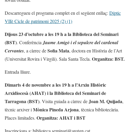
Descarregueu el programa complet en el següent enllaç:
Díptic
VIIè Cicle de patrimoni 2025 (2) (1)
Dijous 23 d’octubre a les 19 h a la Biblioteca del Seminari
(BST)
. Conferència
Jaume Amigó i el sepulcre del cardenal
Sofia Mata
Cervantes
, a càrrec de
, doctora en Història de l’Art
Organitza: BST.
(Universitat Rovira i Virgili). Sala Santa Tecla.
Entrada lliure.
Dimarts 4 de novembre a les 19 h a l’Arxiu Històric
Arxidiocesà (AHAT) i la Biblioteca del Seminari de
Tarragona (BST)
Joan M. Quijada
. Visita guiada a càrrec de
,
Mònica Pineda Arjona
tècnic arxiver i
, tècnica bibliotecària.
Organitza: AHAT i BST
Places limitades.
Inscripcions a: biblioteca.seminari@arqtgn.cat