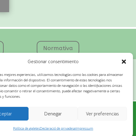
Normativa
Gestionar consentimiento
las mejores experiencias, utilizamos tecnologías como las cookies para almacenar
 la información del dispositivo. El consentimiento de estas tecnologías nos
cesar datos como el comportamiento de navegación o las identificaciones únicas
. No consentir o retirar el consentimiento, puede afectar negativamente a ciertas
s y funciones.
ceptar
Denegar
Ver preferencias
Protecció de dades
Política de galetes
Declaració de privadesa
Impressum