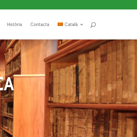
Història
Contacta
Català
CA