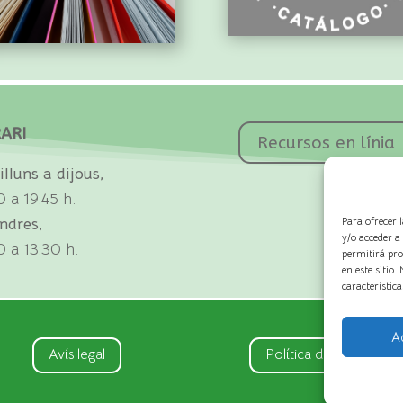
ARI
Recursos en línia
illuns a dijous,
0 a 19:45 h.
Para ofrecer 
ndres,
y/o acceder a
0 a 13:30 h.
permitirá pro
en este sitio
característica
A
Avís legal
Política de Cookies