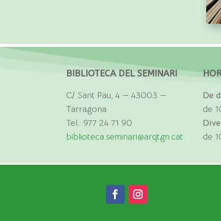
BIBLIOTECA DEL SEMINARI
HOR
C/ Sant Pau, 4 — 43003 —
De d
Tarragona
de 1
Tel.: 977 24 71 90
Dive
biblioteca.seminari@arqtgn.cat
de 1