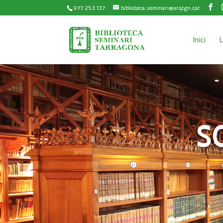
977 253 137
biblioteca.seminari@arqtgn.cat
Inici
L
S