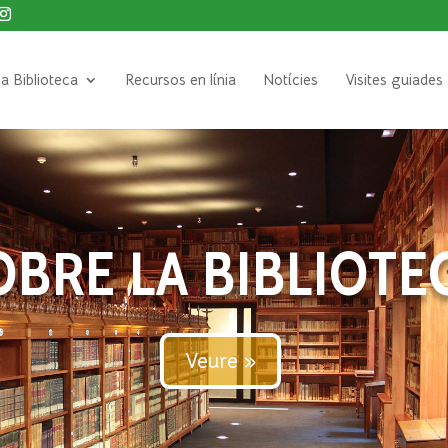
a Biblioteca
Recursos en línia
Notícies
Visites guiades
OBRE LA BIBLIOTE
Veure »