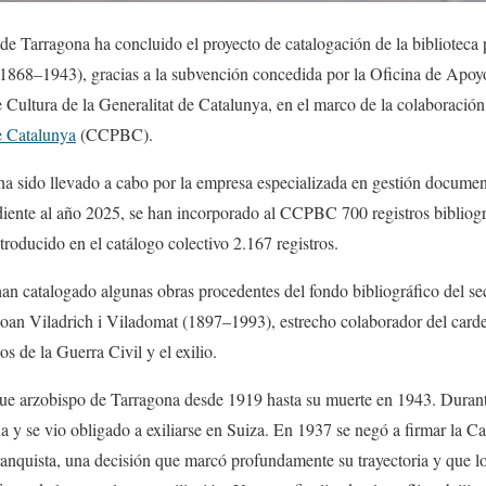
 de Tarragona ha concluido el proyecto de catalogación de la biblioteca 
1868–1943), gracias a la subvención concedida por la Oficina de Apoyo 
Cultura de la Generalitat de Catalunya, en el marco de la colaboración
e Catalunya
(CCPBC).
ha sido llevado a cabo por la empresa especializada en gestión docume
diente al año 2025, se han incorporado al CCPBC 700 registros bibliográ
ntroducido en el catálogo colectivo 2.167 registros.
an catalogado algunas obras procedentes del fondo bibliográfico del sec
 Joan Viladrich i Viladomat (1897–1993), estrecho colaborador del car
s de la Guerra Civil y el exilio.
fue arzobispo de Tarragona desde 1919 hasta su muerte en 1943. Durante
 y se vio obligado a exiliarse en Suiza. En 1937 se negó a firmar la C
anquista, una decisión que marcó profundamente su trayectoria y que lo