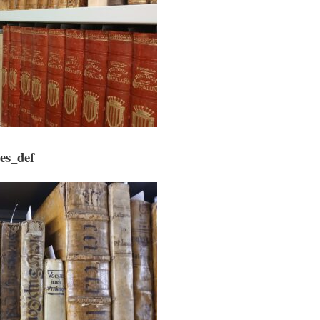
es_def