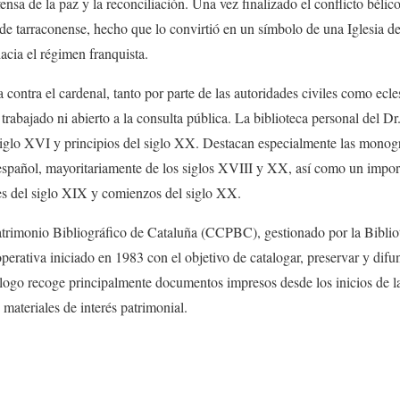
nsa de la paz y la reconciliación. Una vez finalizado el conflicto bélico
ede tarraconense, hecho que lo convirtió en un símbolo de una Iglesia de 
acia el régimen franquista.
da contra el cardenal, tanto por parte de las autoridades civiles como ecle
trabajado ni abierto a la consulta pública. La biblioteca personal del D
iglo XVI y principios del siglo XX. Destacan especialmente las monogr
español, mayoritariamente de los siglos XVIII y XX, así como un impor
les del siglo XIX y comienzos del siglo XX.
atrimonio Bibliográfico de Cataluña (CCPBC), gestionado por la Biblio
perativa iniciado en 1983 con el objetivo de catalogar, preservar y difu
tálogo recoge principalmente documentos impresos desde los inicios de l
materiales de interés patrimonial.