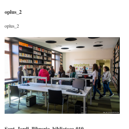
oplus_2
oplus_2
Sant_Jordi_llibreria_biblioteca-010